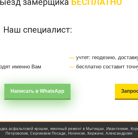
выезд замерщика
БЕСПЛАТНО
Наш специалист:
—
учтет: геодезию, доставк
одят именно Вам
—
бесплатно составит точн
Написать в WhatsApp
Запрос
кладка асфальтовой крошки, ямочный ремонт в Мытищах, Ивантеевке, Кор
Петровском, Сергиевом Посаде, Ногинске, Киржаче, Александрове