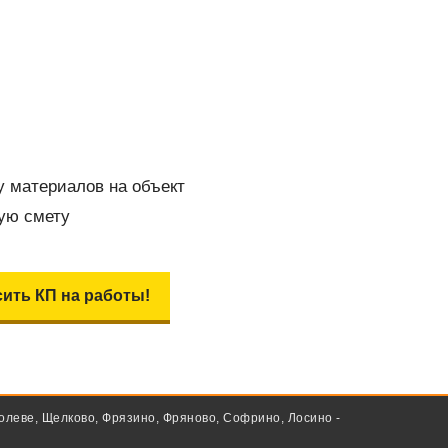
у материалов на объект
ую смету
ить КП на работы!
олеве, Щелково, Фрязино, Фряново, Софрино, Лосино -