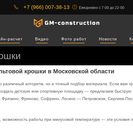
+7 (966) 007-38-13
Ежедневно с 7-00 до 22-00
йн-расчет
Видео
Фото работ
Новости
К
рошки
льтовой крошки в Московской области
ко различный алгоритм, но и точный подбор материала. Если вам т
, создать детскую или спортивную площадку — предлагаем быструю 
, Фрязино, Фряново, Софрино, Лосино — Петровском, Сергиев-Поса
а, возможность работы при минусовой температуре — эти условия