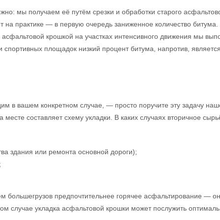
жно: мы получаем её путём срезки и обработки старого асфальтово
ет на практике — в первую очередь заниженное количество битума.
 с асфальтовой крошкой на участках интенсивного движения мы вы
х и спортивных площадок низкий процент битума, напротив, явля
им в вашем конкретном случае, — просто поручите эту задачу наш
на месте составляет схему укладки. В каких случаях вторичное сы
ва здания или ремонта основной дороги);
;
ем большегрузов предпочтительнее горячее асфальтирование — о
 этом случае укладка асфальтовой крошки может послужить оптимал