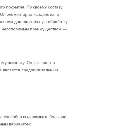
го покрытия. По своему составу
 Он элементарно испаряется в
полняем дополнительную обработку
ется неоспоримым преимуществом —
ему эксперту. Он выезжает в
рьё является предпочтительным
но способно выдерживать большие
ьным вариантом: