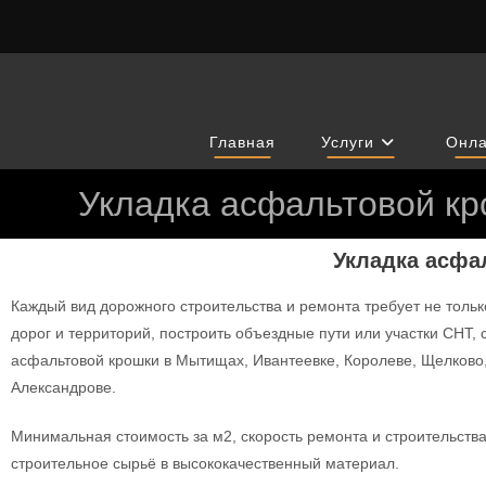
Главная
Услуги
Онла
Укладка асфальтовой к
Укладка асфа
Каждый вид дорожного строительства и ремонта требует не толь
дорог и территорий, построить объездные пути или участки СНТ
асфальтовой крошки в Мытищах, Ивантеевке, Королеве, Щелково
Александрове.
Минимальная стоимость за м2, скорость ремонта и строительств
строительное сырьё в высококачественный материал.