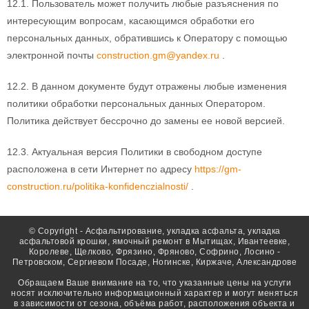
12.1. Пользователь может получить любые разъяснения по
интересующим вопросам, касающимся обработки его
персональных данных, обратившись к Оператору с помощью
электронной почты
construction.gm@yandex.ru
.
12.2. В данном документе будут отражены любые изменения
политики обработки персональных данных Оператором.
Политика действует бессрочно до замены ее новой версией.
12.3. Актуальная версия Политики в свободном доступе
расположена в сети Интернет по адресу
https://gm-
construction.ru/politika-konfidenczialnosti/
.
© Copyright - Асфальтирование, укладка асфальта, укладка
асфальтовой крошки, ямочный ремонт в Мытищах, Ивантеевке,
Королеве, Щелково, Фрязино, Фряново, Софрино, Лосино -
Петровском, Сергиевом Посаде, Ногинске, Киржаче, Александрове
Обращаем Ваше внимание на то, что указанные цены на услуги
носят исключительно информационный характер и могут меняться
в зависимости от сезона, объёма работ, расположения объекта и