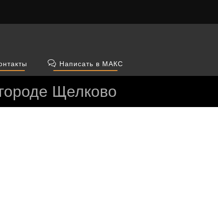
онтакты
Написать в МАКС
 городе Щелково