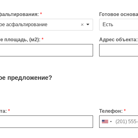
фальтирования:
*
Готовое основ
ое асфальтирование
Есть
е площадь, (м2):
*
Адрес объекта
кое предложение?
чта:
*
Телефон:
*