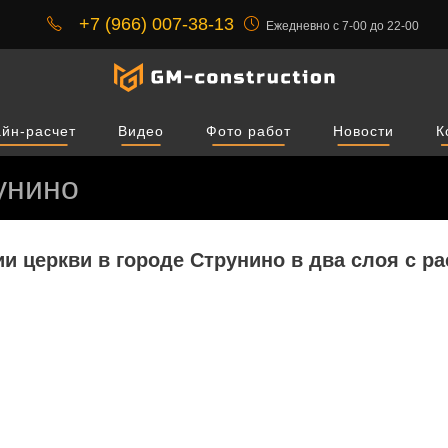
+7 (966) 007-38-13
Ежедневно с 7-00 до 22-00
йн-расчет
Видео
Фото работ
Новости
К
унино
ии церкви в городе Струнино в два слоя с 