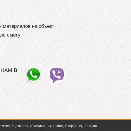
у материалов на объект
ую смету
 НАМ В
олеве, Щелково, Фрязино, Фряново, Софрино, Лосино -