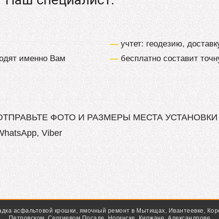
—
учтет: геодезию, доставк
одят именно Вам
—
бесплатно составит точн
ОТПРАВЬТЕ ФОТО И РАЗМЕРЫ МЕСТА УСТАНОВКИ
WhatsApp, Viber
кладка асфальтовой крошки, ямочный ремонт в Мытищах, Ивантеевке, Кор
Петровском, Сергиевом Посаде, Ногинске, Киржаче, Александрове