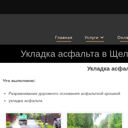
Главная
Услуги
Онла
Укладка асфальта в Щел
Укладка асфал
Что выполнено:
Разравнивание дорожного основания асфальтной крошкой
укладка асфальта